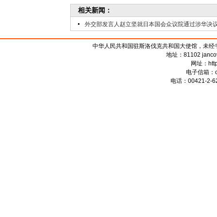
相关新闻：
外交部发言人赵立坚就日本国会众议院通过涉华决
中华人民共和国驻斯洛伐克共和国大使馆，未经书面授权禁
地址：81102 jancova 
网址：
htt
电子信箱：
电话：00421-2-62