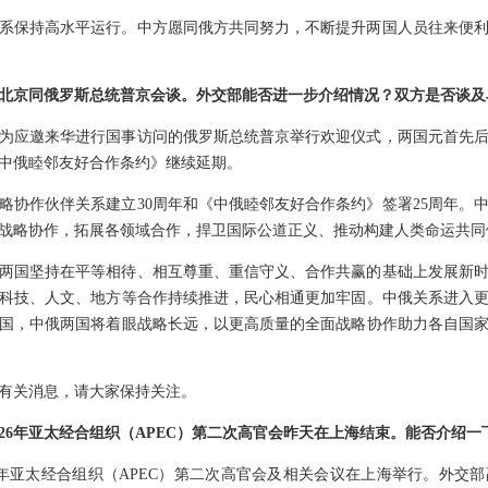
系保持高水平运行。中方愿同俄方共同努力，不断提升两国人员往来便
北京同俄罗斯总统普京会谈。外交部能否进一步介绍情况？双方是否谈及
为应邀来华进行国事访问的俄罗斯总统普京举行欢迎仪式，两国元首先
中俄睦邻友好合作条约》继续延期。
略协作伙伴关系建立30周年和《中俄睦邻友好合作条约》签署25周年。
战略协作，拓展各领域合作，捍卫国际公道正义、推动构建人类命运共同
两国坚持在平等相待、相互尊重、重信守义、合作共赢的基础上发展新
科技、人文、地方等合作持续推进，民心相通更加牢固。中俄关系进入
国，中俄两国将着眼战略长远，以更高质量的全面战略协作助力各自国
有关消息，请大家保持关注。
026年亚太经合组织（APEC）第二次高官会昨天在上海结束。能否介绍
026年亚太经合组织（APEC）第二次高官会及相关会议在上海举行。外