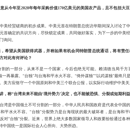
意从今年至2028年每年采购价值170亿美元的美国农产品，且不包括大
中美经贸磋商的初步成果。中美元首在特朗普总统访华期间深入讨论了
元首确定的共识方向，尽快锁定成果，共同做好落实，为下一步的中美
门询问。
示，希望从美国获得武器，并称如果有机会同特朗普总统通话，将有责任
中方对此有何评论？
分割的一部分，从来不是一个国家，今后也绝无可能。赖清德当局千方
嘴脸一再暴露。“台独”与台海和平水火不容。“倚外谋独”“以武谋独”最终
。美方应恪守一个中国原则和中美三个联合公报，以实际行动维护中美关
讲，称“台湾未来不能由‘境外势力’决定，也不能被恐惧、分裂或短期利
台湾是中国领土不可分割的一部分，中华人民共和国政府是代表全中国
海和平水火不容。“台独”分裂势力是台海现状的最大破坏者，是台海和
反对“台独”分裂。近来，世界上绝大多数国家领导人和政要纷纷通过各
支持中国统一是国际社会人心所向、大势所趋。