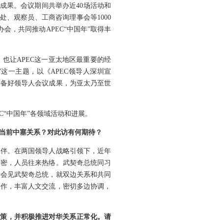
成果。会议期间共举办近40场活动和
、观察员、工商咨询理事会等1000
会，共同推动APEC“中国年”取得丰
也让APEC这一亚太地区最重要的经
这一主题，以《APEC领导人深圳宣
筹备好领导人会议成果，为亚太乃至世
C“中国年”各领域活动和进展。
当前中塞关系？对此访有何期待？
伙伴。在两国领导人战略引领下，近年
紧密，人员往来热络。武契奇总统同习
别会见武契奇总统，就双边关系和共同
合作，丰富人文交流，密切多边协调，
政策，并积极推进对华关系正常化。请