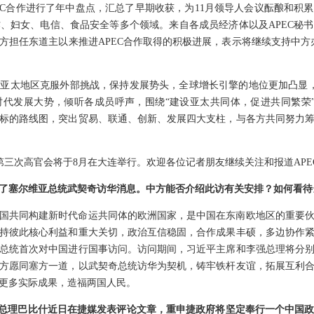
EC合作进行了年中盘点，汇总了早期收获，为11月领导人会议酝酿和积累
、妇女、电信、食品安全等多个领域。来自各成员经济体以及APEC秘书处
担任东道主以来推进APEC合作取得的积极进展，表示将继续支持中方办
亚太地区克服外部挑战，保持发展势头，全球增长引擎的地位更加凸显，
代发展大势，倾听各成员呼声，围绕“建设亚太共同体，促进共同繁荣”
标的路线图，突出贸易、联通、创新、发展四大支柱，与各方共同努力
C）第三次高官会将于8月在大连举行。欢迎各位记者朋友继续关注和报道APE
了塞尔维亚总统武契奇访华消息。中方能否介绍此访有关安排？如何看待
国共同构建新时代命运共同体的欧洲国家，是中国在东南欧地区的重要
持彼此核心利益和重大关切，政治互信稳固，合作成果丰硕，多边协作
总统首次对中国进行国事访问。访问期间，习近平主席和李强总理将分
方愿同塞方一道，以武契奇总统访华为契机，铸牢铁杆友谊，拓展互利
更多实际成果，造福两国人民。
克总理巴比什近日在捷媒发表评论文章，重申捷政府将坚定奉行一个中国