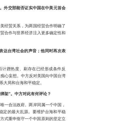
豆。外交部能否证实中国在中美元首会
中美经贸关系，为两国经贸合作明确了
经贸合作与世界经济注入更多确定性和
表达台湾社会的声音；他同时再次表
百计蹭热度、刷存在已经形成条件反
只是痴心妄想。中方反对美国向中国台湾
系大局和台海和平稳定。
益绑架”。中方对此有何评论？
的唯一合法政府。两岸同属一个中国，
平稳定的最大乱源。要维护台海和平稳
种方式重申恪守一个中国原则的坚定立