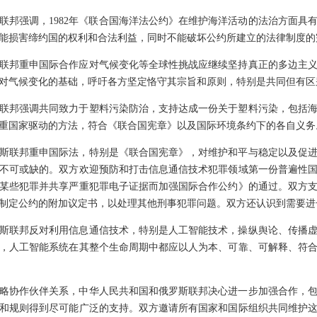
联邦强调，1982年《联合国海洋法公约》在维护海洋活动的法治方面具
能损害缔约国的权利和合法利益，同时不能破坏公约所建立的法律制度的
联邦重申国际合作应对气候变化等全球性挑战应继续坚持真正的多边主
对气候变化的基础，呼吁各方坚定恪守其宗旨和原则，特别是共同但有区
联邦强调共同致力于塑料污染防治，支持达成一份关于塑料污染，包括
重国家驱动的方法，符合《联合国宪章》以及国际环境条约下的各自义务
斯联邦重申国际法，特别是《联合国宪章》，对维护和平与稳定以及促
不可或缺的。双方欢迎预防和打击信息通信技术犯罪领域第一份普遍性
某些犯罪并共享严重犯罪电子证据而加强国际合作公约》的通过。双方
制定公约的附加议定书，以处理其他刑事犯罪问题。双方还认识到需要进
斯联邦反对利用信息通信技术，特别是人工智能技术，操纵舆论、传播
，人工智能系统在其整个生命周期中都应以人为本、可靠、可解释、符
略协作伙伴关系，中华人民共和国和俄罗斯联邦决心进一步加强合作，
和规则得到尽可能广泛的支持。双方邀请所有国家和国际组织共同维护