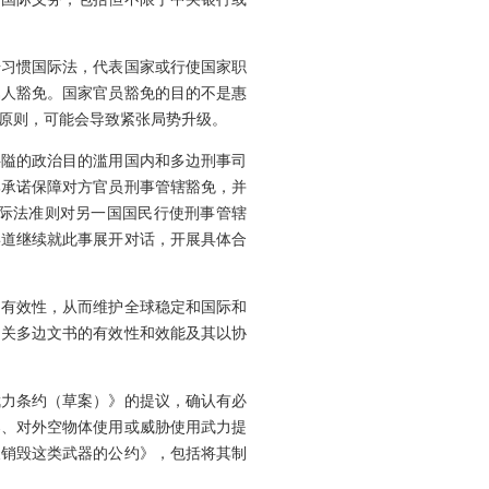
据习惯国际法，代表国家或行使国家职
属人豁免。国家官员豁免的目的不是惠
原则，可能会导致紧张局势升级。
狭隘的政治目的滥用国内和多边刑事司
邦承诺保障对方官员刑事管辖豁免，并
际法准则对另一国国民行使刑事管辖
渠道继续就此事展开对话，开展具体合
和有效性，从而维护全球稳定和国际和
相关多边文书的有效性和效能及其以协
武力条约（草案）》的提议，确认有必
器、对外空物体使用或威胁使用武力提
及销毁这类武器的公约》，包括将其制