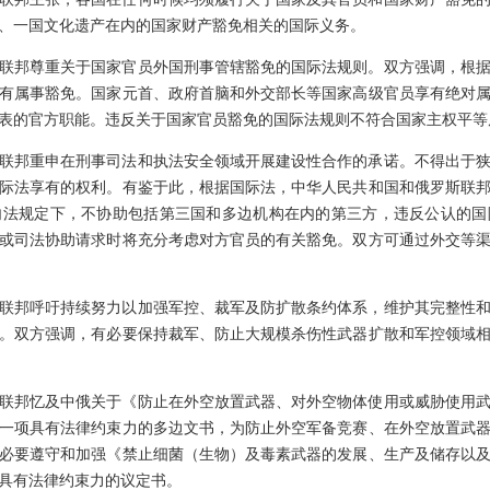
、一国文化遗产在内的国家财产豁免相关的国际义务。
联邦尊重关于国家官员外国刑事管辖豁免的国际法规则。双方强调，根
有属事豁免。国家元首、政府首脑和外交部长等国家高级官员享有绝对
表的官方职能。违反关于国家官员豁免的国际法规则不符合国家主权平等
联邦重申在刑事司法和执法安全领域开展建设性合作的承诺。不得出于
际法享有的权利。有鉴于此，根据国际法，中华人民共和国和俄罗斯联
内法规定下，不协助包括第三国和多边机构在内的第三方，违反公认的国
或司法协助请求时将充分考虑对方官员的有关豁免。双方可通过外交等
联邦呼吁持续努力以加强军控、裁军及防扩散条约体系，维护其完整性
。双方强调，有必要保持裁军、防止大规模杀伤性武器扩散和军控领域
联邦忆及中俄关于《防止在外空放置武器、对外空物体使用或威胁使用
一项具有法律约束力的多边文书，为防止外空军备竞赛、在外空放置武
必要遵守和加强《禁止细菌（生物）及毒素武器的发展、生产及储存以
具有法律约束力的议定书。