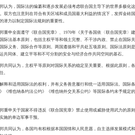
邦认为，国际法的编纂和逐步发展必须考虑联合国主导下的世界多极化
。双方也注意到在符合有关区域和成员国最大利益的情况下，发挥金砖
的潜力以制定国际法规则的重要性。
邦重申全面遵守《联合国宪章》、1970年《关于各国依〈联合国宪章〉
国际法基本原则，包括主权平等和领土完整、不干涉内政、禁止在国际
国际义务、国际合作等原则。两国遵循和平共处五项原则。国际法原则
运共同体、建立平等和不可分割的安全与经济合作共同空间的基石。
邦共同认为，主权平等原则对国际关系的稳定至关重要。根据此原则，
任。
解释和适用国际法的权利，并有义务善意履行和统一适用国际法。国际
》《维也纳条约法公约》《维也纳外交关系公约》等国际条约未予规定
邦重申关于国家不得违反《联合国宪章》禁止使用或威胁使用武力的原
实施的单边军事干预。
邦共同认为，各国均有权根据本国国情和人民意愿，自主选择发展模式