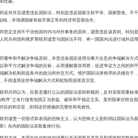
加优越。
邦反对并且谴责违反国际法，特别是违反国家主权平等、国家豁免、不
态划线，并强调国家有权开展正常的经济和贸易合作。
邦坚定支持不干涉他国对内与对外事务的原则，谴责违反该原则、特别
人民共和国和俄罗斯联邦谴责与国际法不符、将一国国内法进行域外适
邦重申和平解决争端原则，并坚信各国应使用当事方合意的争端解决方
以和平方式解决争端的目标，从而缓解紧张局势，促进争议方之间的和
端解决机制前提条件的政治和外交方式。维护国际法律秩序的关键在于
，不得滥用这些争端解决方式和机制而损害其宗旨。
联邦共同认为，应善意履行公认的国际法原则和规则，反对采取双重标
则的秩序”之名行侵害他国正当权益、破坏和平稳定之实。某些国家在联合
的目的和宗旨，削弱这些措施的完整性和有效性。
联邦谴责一切形式和表现的恐怖主义，认为恐怖主义是削弱以国际法为
章》在内的国际法采取集体行动。
联邦主张，各国在任何时候均须履行关于国家及其官员和国家财产豁免