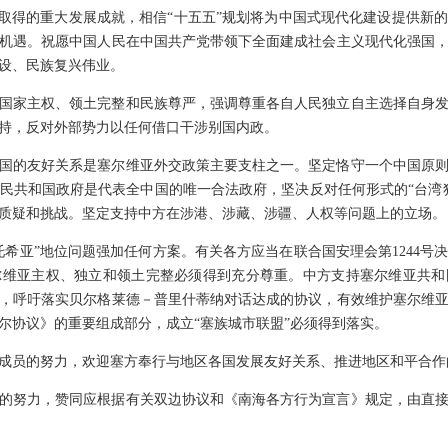
期取得的重大发展成就，相信“十五五”规划将为中国式现代化建设提供新
机遇。祝愿中国人民在中国共产党带领下全面建成社会主义现代化强国
设、民族复兴伟业。
国家主权、领土完整和民族尊严，强调尊重各自人民独立自主选择自身
持，反对外部势力以任何借口干涉别国内政。
国的友好关系是塞尔维亚外交政策主要支柱之一。坚定恪守一个中国原
民共和国政府是代表全中国的唯一合法政府，坚决反对任何形式的“台湾
不容质疑和挑战。坚定支持中方在涉港、涉藏、涉疆、人权等问题上的立场。
托希亚”地位问题强加任何方案。有关各方应当在联合国安理会第1244号
尔维亚主权、独立和领土完整必须得到充分尊重。中方支持塞尔维亚共和
，呼吁落实贝尔格莱德－普里什蒂纳对话达成的协议，有效维护塞尔维
塞尔协议》的重要组成部分，成立“塞族城市联盟”必须得到落实。
成员的努力，欢迎塞方奉行与地区各国发展友好关系、推进地区和平合作
的努力，赞同应根据有关双边协议和《南海各方行为宣言》规定，由直