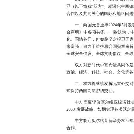
亚（以下简称“双方”）就深化中塞
合作以及共同关心的国际和地区问题
一、两国元首重申2024年5
合声明》中各项共识，一致认为，
化、国情各异，但始终坚定捍卫国家
家富强，致力于维护联合国宪章宗旨
全球安全倡议、全球文明倡议、全球
双方对新时代中塞命运共同体建
政治、经济、科技、社会、文化等各
二、双方将继续发挥元首外交对
式保持两国高层密切交往。
中方高度评价塞尔维亚经济社
2030”发展战略、如期实现各项既
中方欢迎贝尔格莱德举办202
合作。