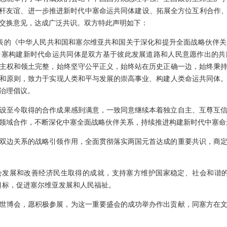
铁杆友谊、进一步推进新时代中塞命运共同体建设、拓展全方位互利合作、
交换意见，达成广泛共识。双方特此声明如下：
月发表的《中华人民共和国和塞尔维亚共和国关于深化和提升全面战略伙伴
中塞构建新时代命运共同体是双方基于彼此发展道路和人民意愿作出的共
主权和领土完整，始终坚守公平正义，始终站在历史正确一边，始终秉
和原则，致力于实现人类和平与发展的崇高事业、构建人类命运共同体
治理倡议。
设至今取得的合作成果感到满意，一致同意继续本着独立自主、互尊互
领域合作，不断深化中塞全面战略伙伴关系，持续推进构建新时代中塞命
双边关系的战略引领作用，全面贯彻落实两国元首达成的重要共识，商
会发展和改善经济民生取得的成就，支持塞方维护国家稳定、社会和谐的
定目标，促进塞尔维亚发展和人民福祉。
7年世博会，愿积极参展，为这一重要盛会的成功举办作出贡献，同塞方在