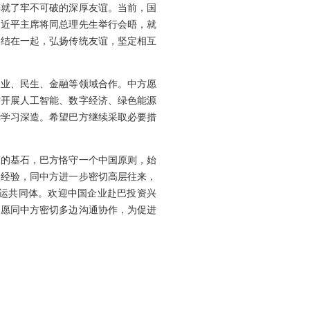
铸就了牢不可破的深厚友谊。当前，国
习近平主席将同总理先生举行会晤，就
团结在一起，弘扬传统友谊，坚定相互
农业、民生、金融等领域合作。中方愿
讨开展人工智能、数字经济、绿色能源
华学习深造。希望巴方继续采取必要措
策的基石，巴方恪守一个中国原则，始
展经验，同中方进一步密切高层往来，
命运共同体。欢迎中国企业赴巴投资兴
，愿同中方密切多边沟通协作，为促进