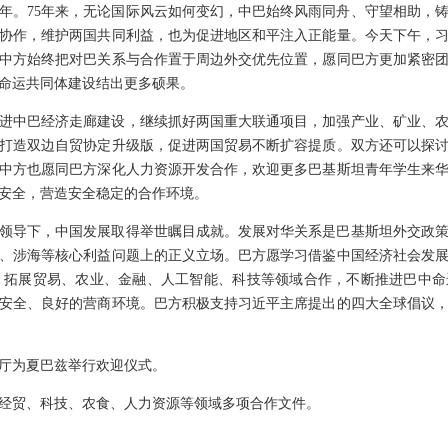
周年。75年来，无论国际风云如何变幻，中巴始终风雨同舟、守望相助，
协作，维护两国共同利益，也为促进地区和平注入正能量。今天下午，
中方始终把对巴关系与合作置于周边外交优先位置，愿同巴方更加紧密
命运共同体建设结出更多硕果。
进中巴经济走廊建设，继续抓好两国重大联通项目，加强产业、矿业、
打造双边自贸协定升级版，促进两国贸易不断扩容提质。双方还可以探
中方也愿同巴方深化人力资源开发合作，欢迎更多巴基斯坦青年学生来
安全，营造安全稳定的合作环境。
领导下，中国发展取得举世瞩目成就。发展对华关系是巴基斯坦外交政
、涉海等核心利益问题上的正义立场。巴方愿学习借鉴中国经济社会发
建设，拓展贸易、农业、金融、人工智能、科技等领域合作，不断推进巴中
安全、良好的营商环境。巴方积极支持习近平主席提出的四大全球倡议
厅为夏巴兹举行欢迎仪式。
经贸、科技、农食、人力资源等领域多项合作文件。