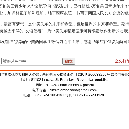
邀请5万名美国青少年来华交流学习”倡议以来，已有超过5万名美国青少年
赴，加深相互了解和理解，结下深厚友谊，书写了两国人民友好交流的崭
，最富有梦想，是中美关系的未来和希望，也是世界的未来和希望。期
跨越太平洋的“友谊使者”，为中美关系稳定健康可持续发展作出新的贡献
年友谊行”活动的中美两国学生致信习近平主席，感谢“5年5万”倡议为两
：
全文打
斯洛伐克共和国大使馆，未经书面授权禁止使用 京ICP备06038296号 京公网安备110
地址：81102 jancova 8b,Bratislava Slovenska republika
网址：
http://sk.china-embassy.gov.cn/
电子信箱：
cinska.ambasada@gmail.com
电话：00421-2-62804291 传真：00421-2-62804291