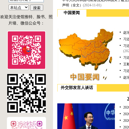
中华人民共和国与斯洛伐克共和国关于建立
声明（全文）
(2024-11-01)
照办理指纹采集或“视频见面”请
中国要闻
通过“中国领事”APP预约。二、
欢迎关注使馆推特、脸书、照
办公地址： Hrebendova44D,
片墙、微信公众号：
Bratislava。三、办理领事证件咨
赵
询方式 申请人可查看使馆官
习
网“领事侨务”栏目公布的办证指
习
南，如有疑问，请通过以下电子
(20
邮箱或电话咨询。 电子邮
习
箱：
王
习
bratislava@csm.mfa.gov.cn
赵
咨询电话：004...
外交部发言人谈话
2
2
2
2