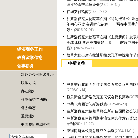
理政经验交流座谈会
(2026-07-15)
在华支付指南
(2026-07-03)
驻斯洛伐克大使蔡革在斯《特别报道+》杂志
年初心不改 奋进时代征程—— 写在中国共产
际》
(2026-07-01)
驻斯洛伐克大使蔡革在斯《主要新闻》发表
全球挑战 共建更加美好世界 ——解读中国
践》
(2026-06-27)
经济商务工作
蔡革大使出席布拉迪斯拉发孔子学院端午节
教育留学信息
中斯交往
领事侨务
对外办公时间及地址
联系方式
中斯举行政府间合作委员会首次会议和两国
(2026-01-14)
一、领事证件大厅对外办公时
办证须知
赵乐际会见斯洛伐克国民议会议长莱希
(2025
间 受理签证业务申请时间：
领事保护与协助
中共代表团访问斯洛伐克
(2025-05-20)
每周二、周三、周四、周五上午
侨务动态
驻斯洛伐克大使蔡革拜会斯新任国民议会议
上午8:30-11:30（节假日除
重要通知
驻斯洛伐克使馆同斯主流媒体合作发行 纪念
外）。 受理公证业务申请时
专刊
(2024-10-29)
中国签证在线办理
间：每周二、周四下午13:30-
李强同斯洛伐克总理菲佐会谈
(2024-11-01)
16:00（节假日除外）。 护