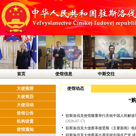
首页
使馆信息
中斯交往
大使致辞
使馆动态
大使简历
“
大使活动
使馆公告
驻斯洛伐克使馆隆重举行庆祝中国人民解放军
机构设置
(2026-07-17)
驻斯洛伐克大使蔡革接受斯《主要新闻》电
使馆通知
驻斯洛伐克大使蔡革出席庆祝中国共产党 成