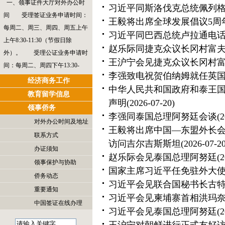
一、领事证件大厅对外办公时
习近平同斯洛伐克总统佩列
间 受理签证业务申请时间：
王毅将出席全球发展倡议5周
每周二、周三、周四、周五上午
习近平同巴西总统卢拉通电
上午8:30-11:30（节假日除
赵乐际同捷克众议长冈村富
外）。 受理公证业务申请时
王沪宁会见捷克众议长冈村
间：每周二、周四下午13:30-
李强致电祝贺伯纳姆就任英
16:00（节假日除外）。 护
经济商务工作
中华人民共和国政府和泰王
照办理指纹采集或“视频见面”请
教育留学信息
声明
(2026-07-20)
通过“中国领事”APP预约。二、
领事侨务
李强同泰国总理阿努廷会谈
(2
办公地址： Hrebendova44D,
对外办公时间及地址
Bratislava。三、办理领事证件咨
王毅将出席中国—东盟外长
联系方式
询方式 申请人可查看使馆官
访问吉尔吉斯斯坦
(2026-07-20
办证须知
网“领事侨务”栏目公布的办证指
赵乐际会见泰国总理阿努廷
(2
领事保护与协助
南，如有疑问，请通过以下电子
国家主席习近平任免驻外大
侨务动态
邮箱或电话咨询。 电子邮
习近平会见联合国秘书长古
重要通知
箱：
习近平会见柬埔寨首相洪玛
中国签证在线办理
bratislava@csm.mfa.gov.cn
习近平会见泰国总理阿努廷
(2
咨询电话：004...