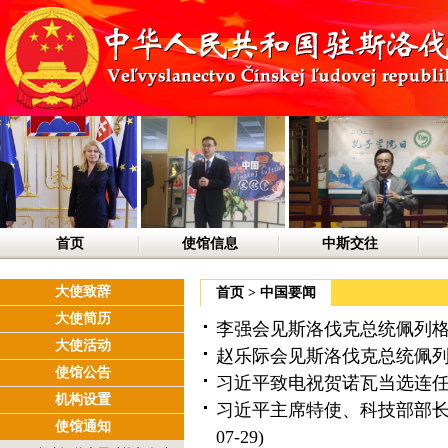
首页
使馆信息
中斯交往
大使致辞
首页
>
中国要闻
大使简历
李强会见斯洛伐克总统佩列
大使活动
赵乐际会见斯洛伐克总统佩
使馆公告
习近平致电祝贺诺瓦当选连
机构设置
习近平主席特使、科技部部
使馆通知
07-29)