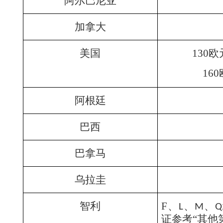
阿尔巴尼亚
加拿大
美国
130
欧
160
阿根廷
巴西
巴拿马
乌拉圭
智利
F
、
、
、
L
M
Q
证参考“其他