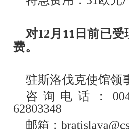
特急费用：
31
欧元
/
对
12
月
日前已受
11
费。
驻斯洛伐克使馆领
咨询
电话
：
00
62803348
bratislava@c
邮箱
：