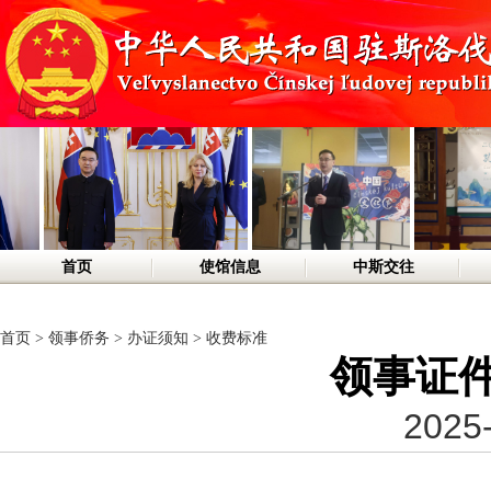
首页
使馆信息
中斯交往
首页
>
领事侨务
>
办证须知
>
收费标准
领事证
2025-