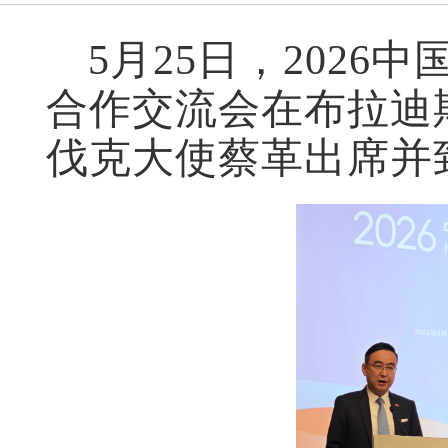
5
月
25
日
，
2026
合作交流会在布拉迪
伐克大使蔡革
出席
并