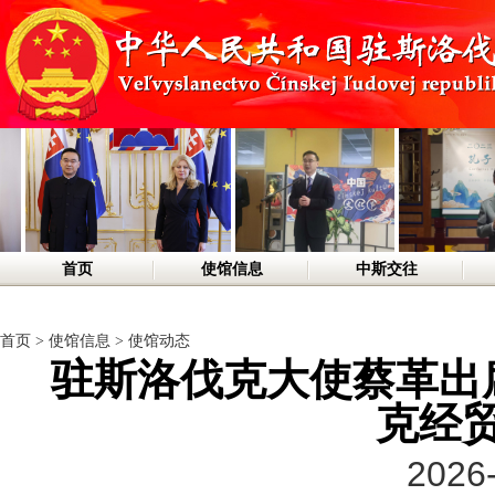
首页
使馆信息
中斯交往
首页
>
使馆信息
>
使馆动态
驻斯洛伐克大使蔡革出席
克经
2026-